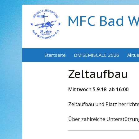
MFC Bad Wö
Zum
Startseite
DM SEMISCALE 2026
Aktue
Inhalt
springen
Zeltaufbau
Mittwoch 5.9.18 ab 16:00
Zeltaufbau und Platz herrichte
Über zahlreiche Unterstützun