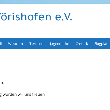
rishofen e.V.
ll
Webcam
Termine
Jugendecke
Chronik
Flugplatz
n.
g würden wir uns freuen.