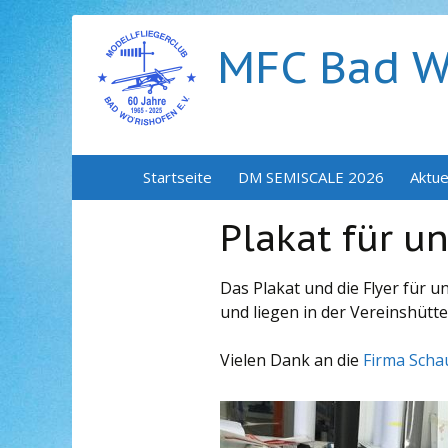
MFC Bad Wö
Zum
Startseite
DM SEMISCALE 2026
Aktue
Inhalt
springen
Plakat für u
Das Plakat und die Flyer für u
und liegen in der Vereinshütt
Vielen Dank an die
Firma Scha