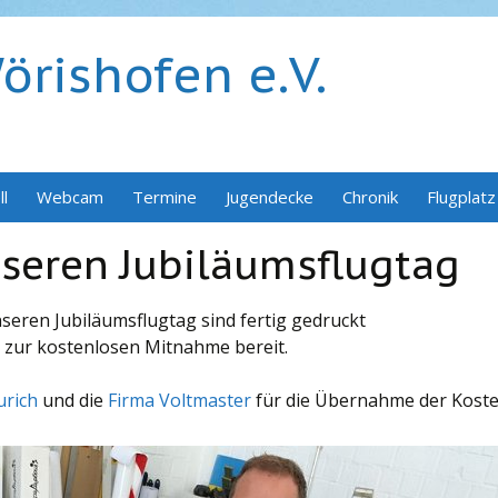
rishofen e.V.
ll
Webcam
Termine
Jugendecke
Chronik
Flugplatz
nseren Jubiläumsflugtag
nseren Jubiläumsflugtag sind fertig gedruckt
e zur kostenlosen Mitnahme bereit.
urich
und die
Firma Voltmaster
für die Übernahme der Koste