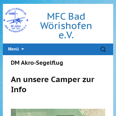
MFC Bad
Wörishofen
e.V.
Zum
Suchen
Menü
Inhalt
nach:
springen
DM Akro-Segelflug
An unsere Camper zur
Info