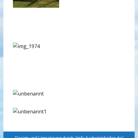
Design und Umsetzung durch "mfc-badwörishofen.de"